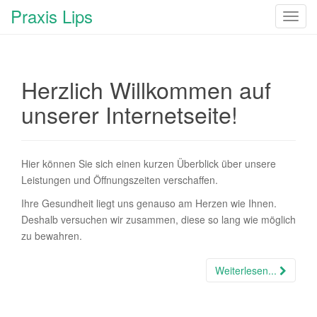
Praxis Lips
T
o
g
g
Herzlich Willkommen auf
l
e
unserer Internetseite!
n
a
v
Hier können Sie sich einen kurzen Überblick über unsere
i
Leistungen und Öffnungszeiten verschaffen.
g
a
Ihre Gesundheit liegt uns genauso am Herzen wie Ihnen.
t
Deshalb versuchen wir zusammen, diese so lang wie möglich
i
zu bewahren.
o
n
Weiterlesen...